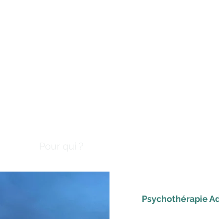
HÉLÈNE QUINERY
Psychothérapie
Dreux
Accueil
Pour qui ?
Qui suis-je ?
Contact
Bl
Psychot
hérapie A